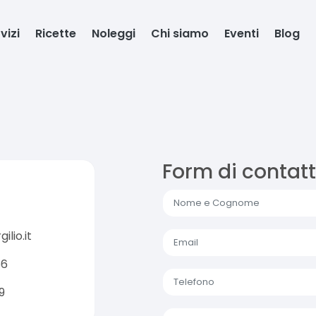
vizi
Ricette
Noleggi
Chi siamo
Eventi
Blog
Form di contat
lio.it
66
9