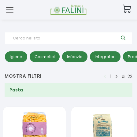
Cerca nel sito
Igiene
Cosmetici
Infanzia
Integratori
Prod
MOSTRA FILTRI
1
di
22
Pasta