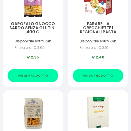
GAROFALO GNOCCO
FARABELLA
SARDO SENZA GLUTINE
ORECCHIETTE I
400 G
REGIONALI PASTA
FRESCA STABILIZZATA
250 G
Disponibile entro 24h
Disponibile entro 24h
Prima era:
€
2.65
Prima era:
€
2.16
€
2.95
€
2.40
VAI AL PRODOTTO
VAI AL PRODOTTO