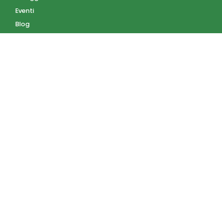
Eventi
Blog
AZIENDA
Contatti
Accedi
Registrati
Privacy Policy
Condizioni d'uso
INFORMAZIONI
Condizioni di vendita
Modalità e costi di
spedizione
Pagamenti accettati