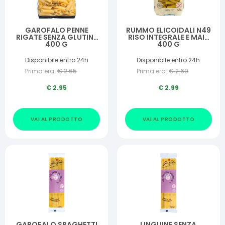
GAROFALO PENNE
RUMMO ELICOIDALI N49
RIGATE SENZA GLUTINE
RISO INTEGRALE E MAIS
400 G
400 G
Disponibile entro 24h
Disponibile entro 24h
Prima era:
€
2.65
Prima era:
€
2.69
€
2.95
€
2.99
VAI AL PRODOTTO
VAI AL PRODOTTO
GAROFALO SPAGHETTI
LINGUINE SENZA