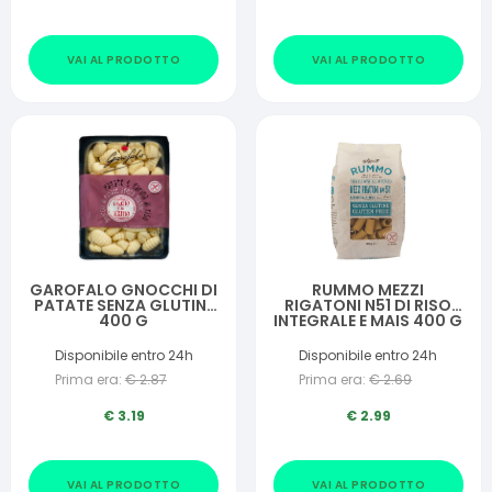
VAI AL PRODOTTO
VAI AL PRODOTTO
GAROFALO GNOCCHI DI
RUMMO MEZZI
PATATE SENZA GLUTINE
RIGATONI N51 DI RISO
400 G
INTEGRALE E MAIS 400 G
Disponibile entro 24h
Disponibile entro 24h
Prima era:
€
2.87
Prima era:
€
2.69
€
3.19
€
2.99
VAI AL PRODOTTO
VAI AL PRODOTTO