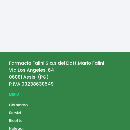
Farmacia Falini S.a.s del Dott.Mario Falini
Via Los Angeles, 64
06081
Assisi
(
PG
)
P.IVA
03238630549
MENU
Chi siamo
Servizi
Ricette
Noleggi