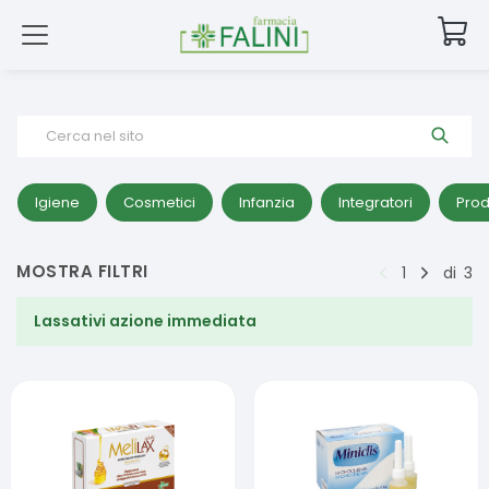
Cerca nel sito
Igiene
Cosmetici
Infanzia
Integratori
Prod
MOSTRA FILTRI
1
di
3
Lassativi azione immediata