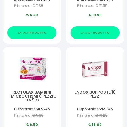
Prima era:
€
7.38
Prima era:
€
17.55
€
8.20
€
19.50
VAI AL PRODOTTO
VAI AL PRODOTTO
RECTOLAX BAMBINI
ENDOX SUPPOSTE 10
MICROCLISMI 6 PEZZI
PEZZI
DA 5 G
Disponibile entro 24h
Disponibile entro 24h
Prima era:
€
5.36
Prima era:
€
16.20
€
6.50
€
18.00