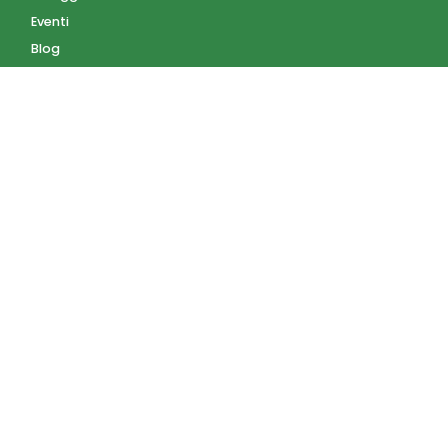
Eventi
Blog
AZIENDA
Contatti
Accedi
Registrati
Privacy Policy
Condizioni d'uso
INFORMAZIONI
Condizioni di vendita
Modalità e costi di
spedizione
Pagamenti accettati