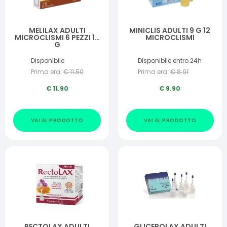
MELILAX ADULTI
MINICLIS ADULTI 9 G 12
MICROCLISMI 6 PEZZI 10
MICROCLISMI
G
Disponibile
Disponibile entro 24h
Prima era:
€
11.50
Prima era:
€
8.91
€
11.90
€
9.90
VAI AL PRODOTTO
VAI AL PRODOTTO
RECTOLAX ADULTI
GLICEROLAX ADULTI