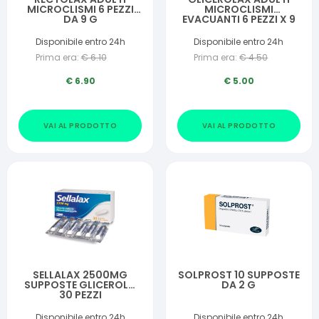
MICROCLISMI 6 PEZZI
MICROCLISMI
DA 9 G
EVACUANTI 6 PEZZI X 9
G CONTIENE AMIDO DI
RISO
Disponibile entro 24h
Disponibile entro 24h
Prima era:
€
6.10
Prima era:
€
4.50
€
6.90
€
5.00
VAI AL PRODOTTO
VAI AL PRODOTTO
SELLALAX 2500MG
SOLPROST 10 SUPPOSTE
SUPPOSTE GLICEROLO
DA 2 G
30 PEZZI
Disponibile entro 24h
Disponibile entro 24h