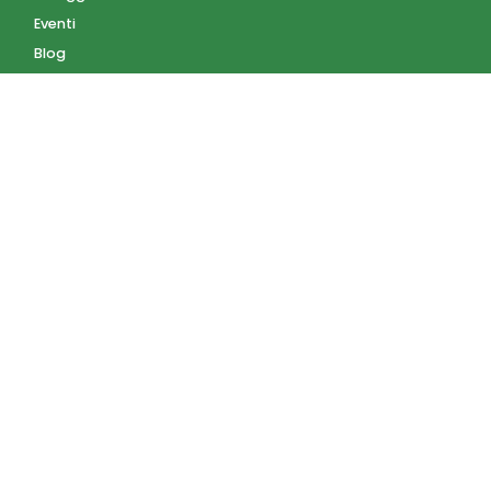
Eventi
Blog
AZIENDA
Contatti
Accedi
Registrati
Privacy Policy
Condizioni d'uso
INFORMAZIONI
Condizioni di vendita
Modalità e costi di
spedizione
Pagamenti accettati