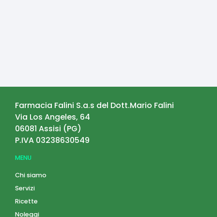
Farmacia Falini S.a.s del Dott.Mario Falini
Via Los Angeles, 64
06081
Assisi
(
PG
)
P.IVA
03238630549
MENU
Chi siamo
Servizi
Ricette
Noleggi