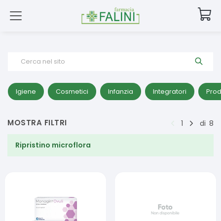
Cerca nel sito
Igiene
Cosmetici
Infanzia
Integratori
Prod
MOSTRA FILTRI
1
di
8
Ripristino microflora