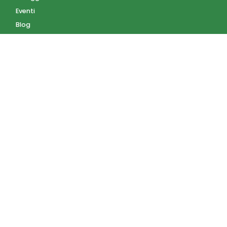
Eventi
Blog
AZIENDA
Contatti
Accedi
Registrati
Privacy Policy
Condizioni d'uso
INFORMAZIONI
Condizioni di vendita
Modalità e costi di
spedizione
Pagamenti accettati