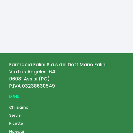
Farmacia Falini S.a.s del Dott.Mario Falini
Via Los Angeles, 64
06081
Assisi
(
PG
)
P.IVA
03238630549
MENU
Chi siamo
Servizi
Ricette
Noleggi