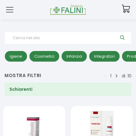
Cerca nel sito
Igiene
Cosmetici
Infanzia
Integratori
Prod
MOSTRA FILTRI
1
di
10
Schiarenti