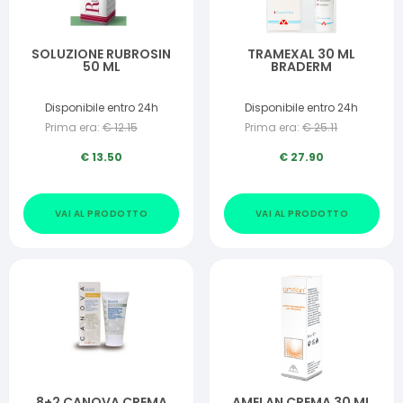
SOLUZIONE RUBROSIN
TRAMEXAL 30 ML
50 ML
BRADERM
Disponibile entro 24h
Disponibile entro 24h
Prima era:
€
12.15
Prima era:
€
25.11
€
13.50
€
27.90
VAI AL PRODOTTO
VAI AL PRODOTTO
8+2 CANOVA CREMA
AMELAN CREMA 30 ML