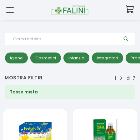
Cerca nel sito
Igiene
Cosmetici
Infanzia
Integratori
Prod
MOSTRA FILTRI
1
di
7
Tosse mista