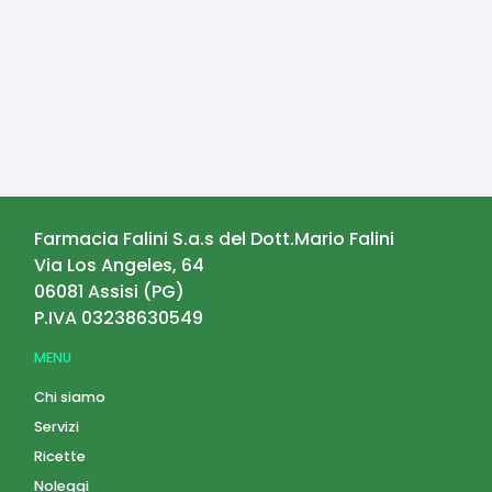
Farmacia Falini S.a.s del Dott.Mario Falini
Via Los Angeles, 64
06081
Assisi
(
PG
)
P.IVA
03238630549
MENU
Chi siamo
Servizi
Ricette
Noleggi