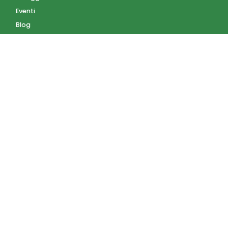
Eventi
Blog
AZIENDA
Contatti
Accedi
Registrati
Privacy Policy
Condizioni d'uso
INFORMAZIONI
Condizioni di vendita
Modalità e costi di
spedizione
Pagamenti accettati