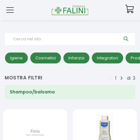
Cerca nel sito
Igiene
Cosmetici
Infanzia
Integratori
Prod
MOSTRA FILTRI
1
di
3
Shampoo/balsamo