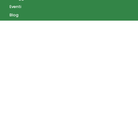
Eventi
Blog
AZIENDA
Contatti
Accedi
Registrati
Privacy Policy
Condizioni d'uso
INFORMAZIONI
Condizioni di vendita
Modalità e costi di
spedizione
Pagamenti accettati