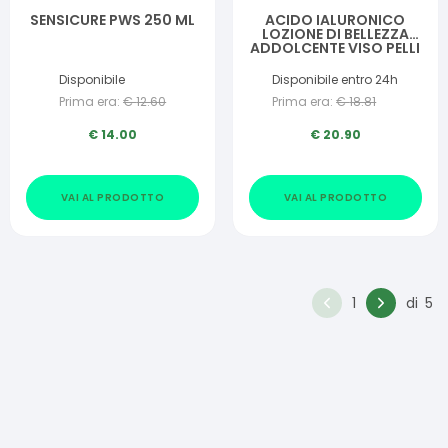
SENSICURE PWS 250 ML
ACIDO IALURONICO
LOZIONE DI BELLEZZA
ADDOLCENTE VISO PELLI
NORMALI E SECCHE 200
ML
Disponibile
Disponibile entro 24h
Prima era:
€
12.60
Prima era:
€
18.81
€
14.00
€
20.90
VAI AL PRODOTTO
VAI AL PRODOTTO
1
di
5