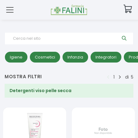
Cerca nel sito
Igiene
Cosmetici
Infanzia
Integratori
Prod
MOSTRA FILTRI
1
di
5
Detergenti viso pelle secca