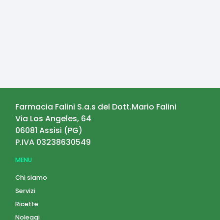
Farmacia Falini S.a.s del Dott.Mario Falini
Via Los Angeles, 64
06081
Assisi
(
PG
)
P.IVA
03238630549
MENU
Chi siamo
Servizi
Ricette
Noleggi