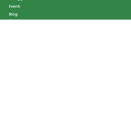
Eventi
Blog
AZIENDA
Contatti
Accedi
Registrati
Privacy Policy
Condizioni d'uso
INFORMAZIONI
Condizioni di vendita
Modalità e costi di
spedizione
Pagamenti accettati