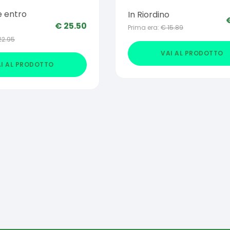
 5 ML
e entro
In Riordino
€
25.50
Prima era:
€
15.89
22.95
VAI AL PRODOTTO
I AL PRODOTTO