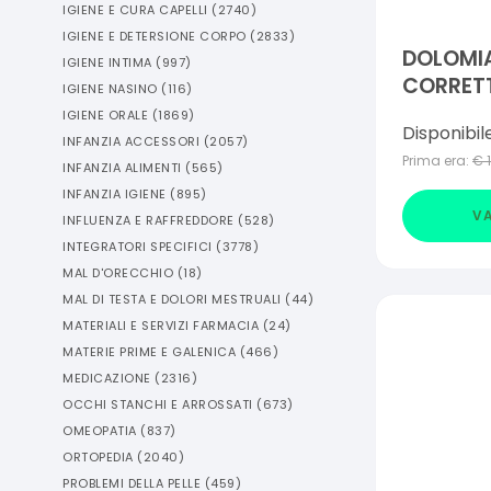
IGIENE E CURA CAPELLI
(
2740
)
IGIENE E DETERSIONE CORPO
(
2833
)
DOLOMI
IGIENE INTIMA
(
997
)
CORRETT
IGIENE NASINO
(
116
)
IDEA
IGIENE ORALE
(
1869
)
Disponibil
INFANZIA ACCESSORI
(
2057
)
Prima era:
€
INFANZIA ALIMENTI
(
565
)
INFANZIA IGIENE
(
895
)
VA
INFLUENZA E RAFFREDDORE
(
528
)
INTEGRATORI SPECIFICI
(
3778
)
MAL D'ORECCHIO
(
18
)
MAL DI TESTA E DOLORI MESTRUALI
(
44
)
MATERIALI E SERVIZI FARMACIA
(
24
)
MATERIE PRIME E GALENICA
(
466
)
MEDICAZIONE
(
2316
)
OCCHI STANCHI E ARROSSATI
(
673
)
OMEOPATIA
(
837
)
ORTOPEDIA
(
2040
)
PROBLEMI DELLA PELLE
(
459
)