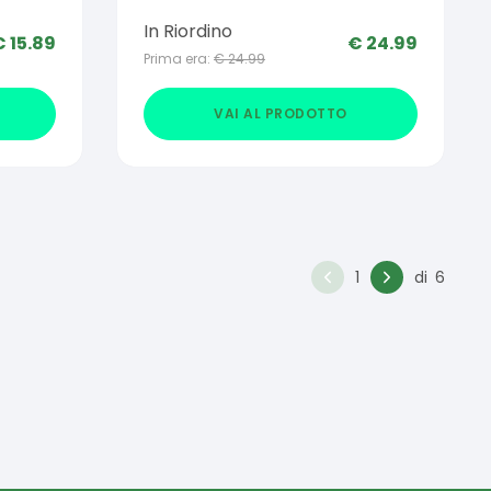
In Riordino
€
15.89
€
24.99
Prima era:
€
24.99
VAI AL PRODOTTO
1
di
6