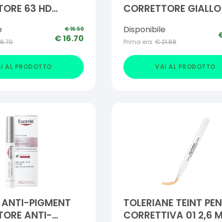
ORE 63 HD
CORRETTORE GIALLO
E
CAPILLARI
e
Disponibile
€
16.50
€
16.70
16.70
Prima era:
€
21.68
I AL PRODOTTO
VAI AL PRODOTTO
 ANTI-PIGMENT
TOLERIANE TEINT PE
TORE ANTI-
CORRETTIVA 01 2,6 