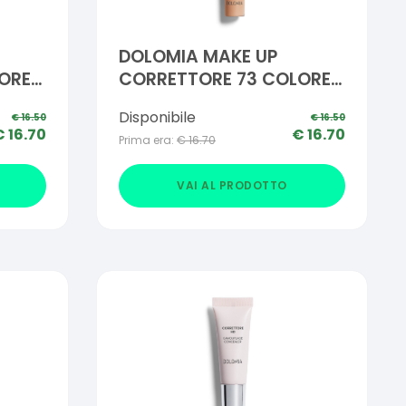
DOLOMIA MAKE UP
ORE
CORRETTORE 73 COLORE
IDEA
Disponibile
€
16.50
€
16.50
€
16.70
€
16.70
Prima era:
€
16.70
VAI AL PRODOTTO