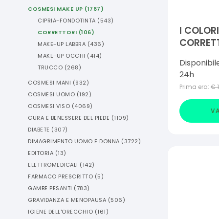
COSMESI MAKE UP
(
1767
)
CIPRIA-FONDOTINTA
(
543
)
I COLORI
CORRETTORI
(
106
)
CORRET
MAKE-UP LABBRA
(
436
)
OPACIZ
MAKE-UP OCCHI
(
414
)
Disponibil
TRUCCO
(
268
)
24h
COSMESI MANI
(
932
)
Prima era:
€
COSMESI UOMO
(
192
)
COSMESI VISO
(
4069
)
VA
CURA E BENESSERE DEL PIEDE
(
1109
)
DIABETE
(
307
)
DIMAGRIMENTO UOMO E DONNA
(
3722
)
EDITORIA
(
13
)
ELETTROMEDICALI
(
142
)
FARMACO PRESCRITTO
(
5
)
GAMBE PESANTI
(
783
)
GRAVIDANZA E MENOPAUSA
(
506
)
IGIENE DELL'ORECCHIO
(
161
)