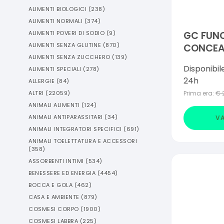
ALIMENTI BIOLOGICI
(
238
)
ALIMENTI NORMALI
(
374
)
ALIMENTI POVERI DI SODIO
(
9
)
GC FUN
ALIMENTI SENZA GLUTINE
(
870
)
CONCEA
ALIMENTI SENZA ZUCCHERO
(
139
)
Disponibil
ALIMENTI SPECIALI
(
278
)
24h
ALLERGIE
(
84
)
ALTRI
(
22059
)
Prima era:
€
ANIMALI ALIMENTI
(
124
)
ANIMALI ANTIPARASSITARI
(
34
)
VA
ANIMALI INTEGRATORI SPECIFICI
(
691
)
ANIMALI TOELETTATURA E ACCESSORI
(
358
)
ASSORBENTI INTIMI
(
534
)
BENESSERE ED ENERGIA
(
4454
)
BOCCA E GOLA
(
462
)
CASA E AMBIENTE
(
879
)
COSMESI CORPO
(
1900
)
COSMESI LABBRA
(
225
)