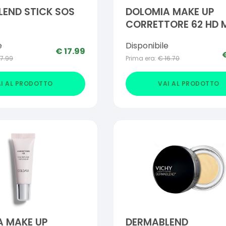
END STICK SOS
DOLOMIA MAKE UP
CORRETTORE 62 HD 
e
Disponibile
€
17.99
17.99
Prima era:
€
16.70
I AL PRODOTTO
VAI AL PRODOTTO
A MAKE UP
DERMABLEND