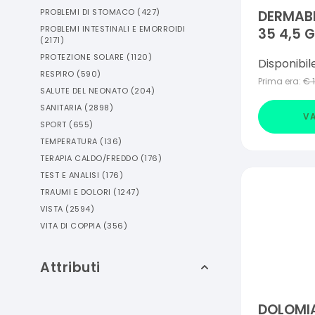
PROBLEMI DI STOMACO
(
427
)
DERMABL
PROBLEMI INTESTINALI E EMORROIDI
35 4,5 G
(
2171
)
PROTEZIONE SOLARE
(
1120
)
Disponibil
RESPIRO
(
590
)
Prima era:
€
SALUTE DEL NEONATO
(
204
)
SANITARIA
(
2898
)
VA
SPORT
(
655
)
TEMPERATURA
(
136
)
TERAPIA CALDO/FREDDO
(
176
)
TEST E ANALISI
(
176
)
TRAUMI E DOLORI
(
1247
)
VISTA
(
2594
)
VITA DI COPPIA
(
356
)
Attributi
DOLOMI