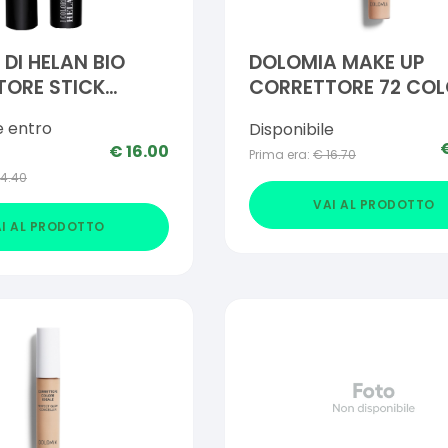
 DI HELAN BIO
DOLOMIA MAKE UP
TORE STICK
CORRETTORE 72 COL
ZANTE-SABBIA
IDEA
e entro
Disponibile
€
16.00
Prima era:
€
16.70
14.40
VAI AL PRODOTTO
I AL PRODOTTO