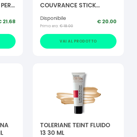
 PER
COUVRANCE STICK
CORRETTORE CORALLO 3
Disponibile
G
€
21.68
€
20.00
Prima era:
€
18.00
VAI AL PRODOTTO
NNA
TOLERIANE TEINT FLUIDO
ML
13 30 ML