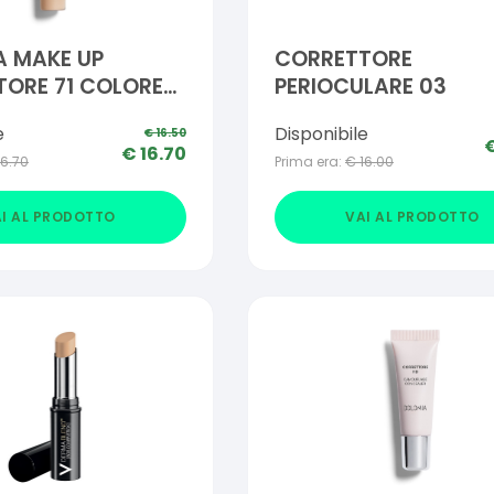
A MAKE UP
CORRETTORE
ORE 71 COLORE
PERIOCULARE 03
e
Disponibile
€
16.50
€
16.70
16.70
Prima era:
€
16.00
I AL PRODOTTO
VAI AL PRODOTTO