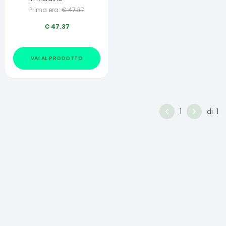
Prima era:
€
47.37
€
47.37
VAI AL PRODOTTO
1
di
1