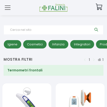
Cerca nel sito
Igiene
Cosmetici
Infanzia
Integratori
Prod
MOSTRA FILTRI
1
di
1
Termometri frontali