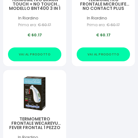
TOUCH + NO TOUCH
FRONTALE MICROLIFE
MODELLO BNT400 3 IN 1
NO CONTACT PLUS
PER MISURAZIONE
NC200
TEMPERATURA A
In Riordino
In Riordino
DISTANZA DELLA
Prima era:
€
60.17
Prima era:
€
60.17
FRONTE CIBO E BAGNO
€
60.17
€
60.17
VAI AL PRODOTTO
VAI AL PRODOTTO
TERMOMETRO
FRONTALE WECAREYU
FEVER FRONTAL 1 PEZZO
In Riordino