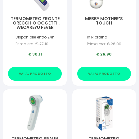
TERMOMETRO FRONTE
MEBBY MOTHER'S
ORECCHIO OGGETTI
TOUCH
WECAREYU FEVER
MULTIUSE 1 PEZZO
Disponibile entro 24h
In Riordino
Prima era:
€
27.10
Prima era:
€
26.90
€
30.11
€
26.90
VAI AL PRODOTTO
VAI AL PRODOTTO
TERMOMETRO BRAUN
TERMOMETRO