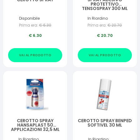
PROTETTIVO
TENSOSPRAY 300 ML
Disponibile
In Riordino
Prima era:
€
6.30
Prima era:
€
20.70
€
6.30
€
20.70
VAI AL PRODOTTO
VAI AL PRODOTTO
CEROTTO SPRAY
CEROTTO SPRAY BENPED
HANSAPLAST 50
SOFTIVEL 30 ML
APPLICAZIONI 32,5 ML
In Riordino
In Riordino