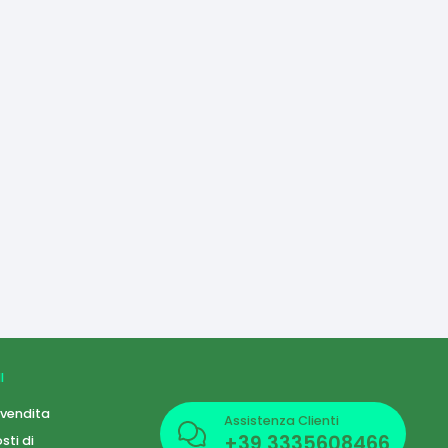
I
 vendita
Assistenza Clienti
+39
3335608466
sti di