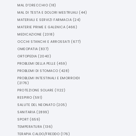
MAL D'ORECCHIO
(
18
)
MAL DI TESTA E DOLORI MESTRUALI
(
44
)
MATERIALI E SERVIZI FARMACIA
(
24
)
MATERIE PRIME E GALENICA
(
466
)
MEDICAZIONE
(
2318
)
OCCHI STANCHI E ARROSSATI
(
677
)
OMEOPATIA
(
837
)
ORTOPEDIA
(
2040
)
PROBLEMI DELLA PELLE
(
459
)
PROBLEMI DI STOMACO
(
428
)
PROBLEMI INTESTINALI E EMORROIDI
(
2176
)
PROTEZIONE SOLARE
(
1122
)
RESPIRO
(
591
)
SALUTE DEL NEONATO
(
205
)
SANITARIA
(
2899
)
SPORT
(
659
)
TEMPERATURA
(
136
)
TERAPIA CALDO/FREDDO
(
176
)