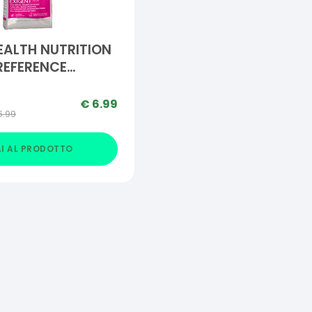
HEALTH NUTRITION
PREFERENCE
EXIGENT 400 G
€
6.99
6.99
I AL PRODOTTO