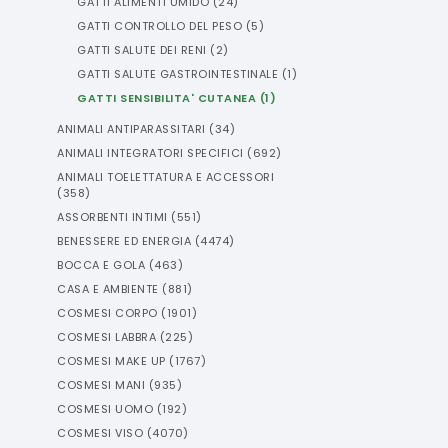
GATTI ALIMENTI UMIDO
(
24
)
GATTI CONTROLLO DEL PESO
(
5
)
GATTI SALUTE DEI RENI
(
2
)
GATTI SALUTE GASTROINTESTINALE
(
1
)
GATTI SENSIBILITA' CUTANEA
(
1
)
ANIMALI ANTIPARASSITARI
(
34
)
ANIMALI INTEGRATORI SPECIFICI
(
692
)
ANIMALI TOELETTATURA E ACCESSORI
(
358
)
ASSORBENTI INTIMI
(
551
)
BENESSERE ED ENERGIA
(
4474
)
BOCCA E GOLA
(
463
)
CASA E AMBIENTE
(
881
)
COSMESI CORPO
(
1901
)
COSMESI LABBRA
(
225
)
COSMESI MAKE UP
(
1767
)
COSMESI MANI
(
935
)
COSMESI UOMO
(
192
)
COSMESI VISO
(
4070
)