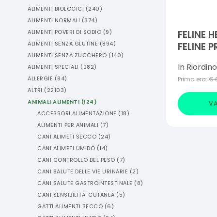
ALIMENTI BIOLOGICI
(
240
)
ALIMENTI NORMALI
(
374
)
ALIMENTI POVERI DI SODIO
(
9
)
FELINE 
ALIMENTI SENZA GLUTINE
(
894
)
FELINE 
ALIMENTI SENZA ZUCCHERO
(
140
)
SAVOUR 
In Riordino
ALIMENTI SPECIALI
(
282
)
ALLERGIE
(
84
)
Prima era:
€
ALTRI
(
22103
)
ANIMALI ALIMENTI
(
124
)
VA
ACCESSORI ALIMENTAZIONE
(
18
)
ALIMENTI PER ANIMALI
(
7
)
CANI ALIMETI SECCO
(
24
)
CANI ALIMETI UMIDO
(
14
)
CANI CONTROLLO DEL PESO
(
7
)
CANI SALUTE DELLE VIE URINARIE
(
2
)
CANI SALUTE GASTROINTESTINALE
(
8
)
CANI SENSIBILITA' CUTANEA
(
5
)
GATTI ALIMENTI SECCO
(
6
)