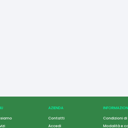
NU
AZIENDA
INFORMAZION
 siamo
Contatti
Condizioni di
vizi
Accedi
Modalità e co