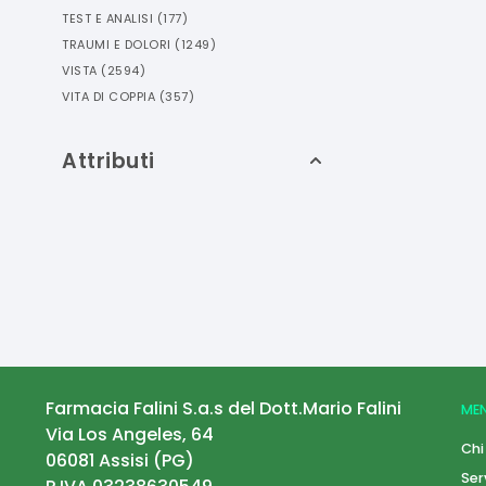
TEST E ANALISI
(
177
)
TRAUMI E DOLORI
(
1249
)
VISTA
(
2594
)
VITA DI COPPIA
(
357
)
Attributi
Farmacia Falini S.a.s del Dott.Mario Falini
ME
Via Los Angeles, 64
Chi
06081
Assisi
(
PG
)
Ser