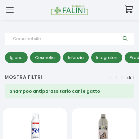
Cerca nel sito
Igiene
Cosmetici
Infanzia
Integratori
Prod
MOSTRA FILTRI
1
di
1
Shampoo antiparassitario cani e gatto