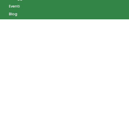
Eventi
Blog
AZIENDA
Contatti
Accedi
Registrati
Privacy Policy
Condizioni d'uso
INFORMAZIONI
Condizioni di vendita
Modalità e costi di
spedizione
Pagamenti accettati