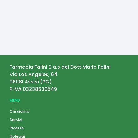
Farmacia Falini S.a.s del Dott.Mario Falini
Via Los Angeles, 64
06081
Assisi
(
PG
)
P.IVA
03238630549
MENU
Chi siamo
Servizi
Ricette
Noleggi