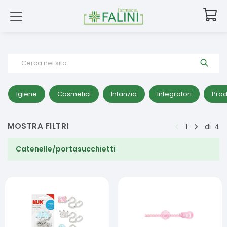
Cerca nel sito
Igiene
Cosmetici
Infanzia
Integratori
Prod
MOSTRA FILTRI
1
di
4
Catenelle/portasucchietti