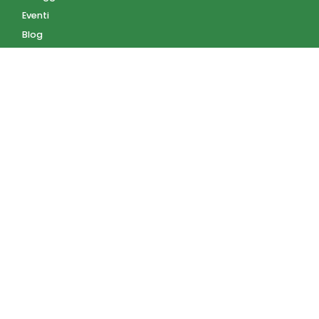
Eventi
Blog
AZIENDA
Contatti
Accedi
Registrati
Privacy Policy
Condizioni d'uso
INFORMAZIONI
Condizioni di vendita
Modalità e costi di
spedizione
Pagamenti accettati