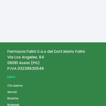
Farmacia Falini S.a.s del Dott.Mario Falini
Via Los Angeles, 64
06081
Assisi
(
PG
)
P.IVA
03238630549
MENU
Chi siamo
Servizi
Ricette
Noleggi