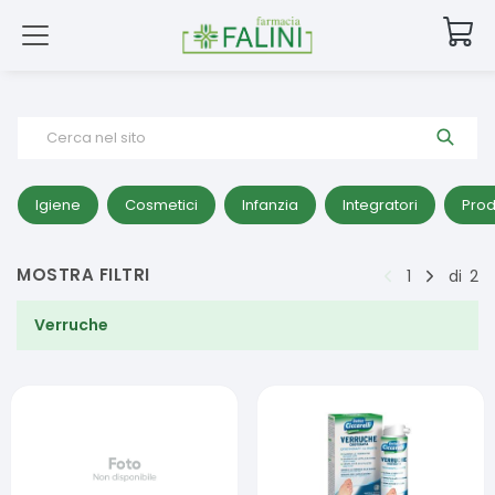
Cerca nel sito
Igiene
Cosmetici
Infanzia
Integratori
Prod
MOSTRA FILTRI
1
di
2
Verruche