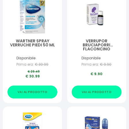
WARTNER SPRAY
VERRUPOR
VERRUCHE PIEDI 50 ML
BRUCIAPORRI
FLACONCINO
CONTAGOCCE 12 ML
NUOVA FORMULA
Disponibile
Disponibile
Prima era:
€
30.99
Prima era:
€
9.90
€
29.49
€
9.90
€
30.99
VAI AL PRODOTTO
VAI AL PRODOTTO