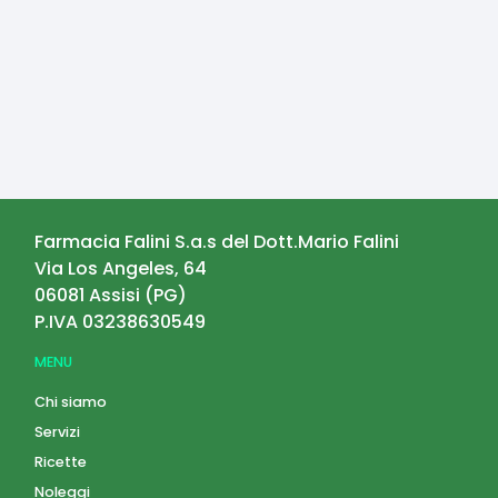
Farmacia Falini S.a.s del Dott.Mario Falini
Via Los Angeles, 64
06081
Assisi
(
PG
)
P.IVA
03238630549
MENU
Chi siamo
Servizi
Ricette
Noleggi