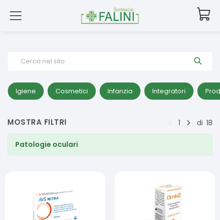
Cerca nel sito
Igiene
Cosmetici
Infanzia
Integratori
Prod
MOSTRA FILTRI
1
di
18
Patologie oculari