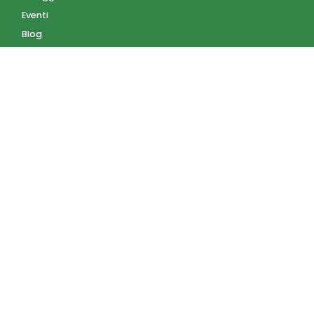
Eventi
Blog
AZIENDA
Contatti
Accedi
Registrati
Privacy Policy
Condizioni d'uso
INFORMAZIONI
Condizioni di vendita
Modalità e costi di
spedizione
Pagamenti accettati