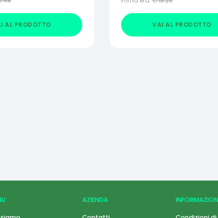
6.48
Prima era:
€
13.26
I AL PRODOTTO
VAI AL PRODOTTO
NU
AZIENDA
INFORMAZION
 siamo
Contatti
Condizioni di