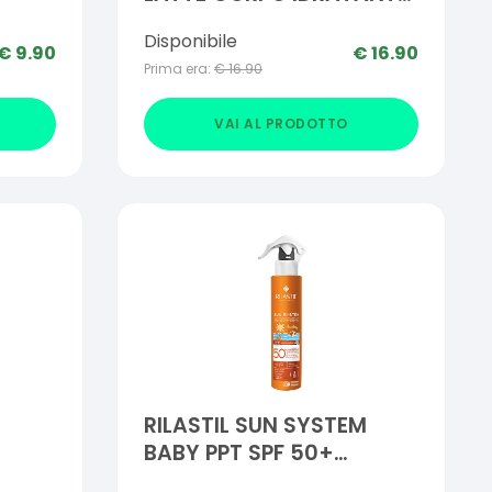
NUTRIENTE 400 ML
Disponibile
€
9.90
€
16.90
Prima era:
€
16.90
VAI AL PRODOTTO
RILASTIL SUN SYSTEM
BABY PPT SPF 50+
EMULSIONE SPRAY 200 ML