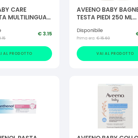
ABY CARE
AVEENO BABY BAGN
TA MULTILINGUA
TESTA PIEDI 250 ML
BUNDLE
e
Disponibile
€
3.15
3.15
Prima era:
€
15.60
I AL PRODOTTO
VAI AL PRODOTTO