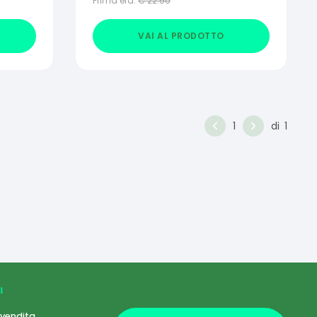
Prima era:
€
22.50
VAI AL PRODOTTO
1
di
1
I
 vendita