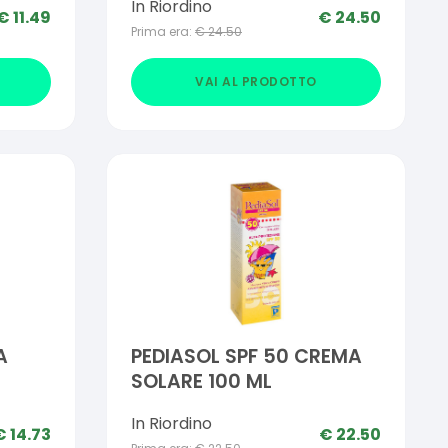
In Riordino
€
11.49
€
24.50
Prima era:
€
24.50
VAI AL PRODOTTO
A
PEDIASOL SPF 50 CREMA
SOLARE 100 ML
In Riordino
€
14.73
€
22.50