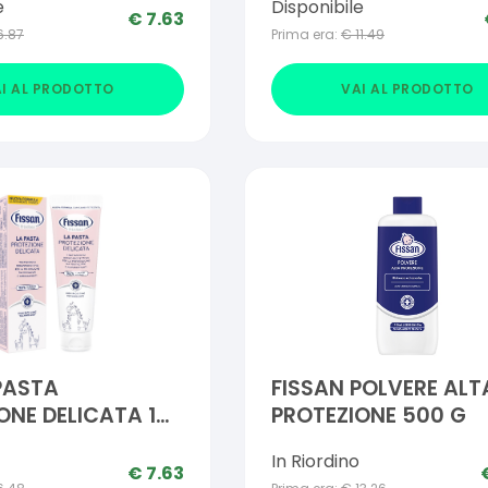
e
Disponibile
€
7.63
6.87
Prima era:
€
11.49
I AL PRODOTTO
VAI AL PRODOTTO
PASTA
FISSAN POLVERE ALT
ONE DELICATA 100
PROTEZIONE 500 G
In Riordino
€
7.63