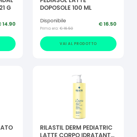
IDAL
PEDIASOL LATTE
21 G
DOPOSOLE 100 ML
Disponibile
€
14.90
€
16.50
Prima era:
€
16.50
VAI AL PRODOTTO
EATO
RILASTIL DERM PEDIATRIC
LATTE CORPO IDRATANTE