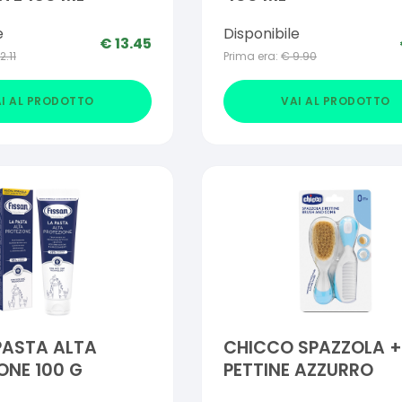
e
Disponibile
€
13.45
12.11
Prima era:
€
9.90
I AL PRODOTTO
VAI AL PRODOTTO
PASTA ALTA
CHICCO SPAZZOLA +
ONE 100 G
PETTINE AZZURRO