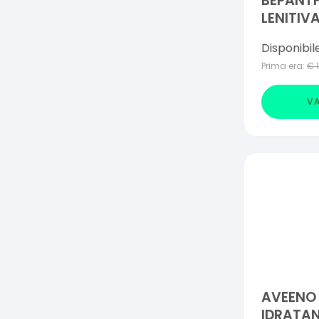
BEPANT
LENITIV
G
Disponibil
Prima era:
€
VA
AVEENO
IDRATAN