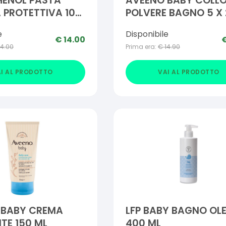
HENOL PASTA
AVEENO BABY COLLO
A PROTETTIVA 100
POLVERE BAGNO 5 X 
e
Disponibile
€
14.00
14.00
Prima era:
€
14.90
I AL PRODOTTO
VAI AL PRODOTTO
 BABY CREMA
LFP BABY BAGNO OL
TE 150 ML
400 ML