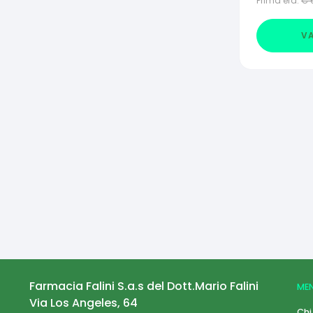
Prima era:
€
VA
Farmacia Falini S.a.s del Dott.Mario Falini
ME
Via Los Angeles, 64
Chi