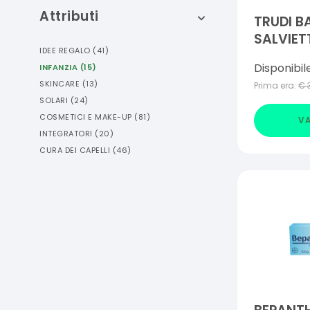
Attributi
TRUDI B
SALVIET
IDEE REGALO
(
41
)
72 PEZZI
Disponibil
INFANZIA
(
15
)
SKINCARE
(
13
)
Prima era:
€
SOLARI
(
24
)
COSMETICI E MAKE-UP
(
81
)
VA
INTEGRATORI
(
20
)
CURA DEI CAPELLI
(
46
)