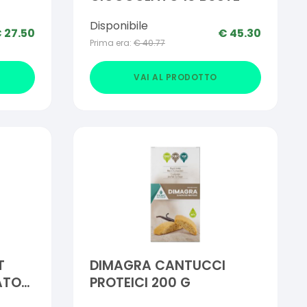
Disponibile
€
27.50
€
45.30
Prima era:
€
40.77
VAI AL PRODOTTO
T
DIMAGRA CANTUCCI
ATO
PROTEICI 200 G