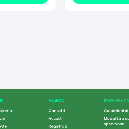
NU
AZIENDA
INFORMAZION
 siamo
Contatti
Condizioni di
vizi
Accedi
Modalità e co
spedizione
ette
Registrati