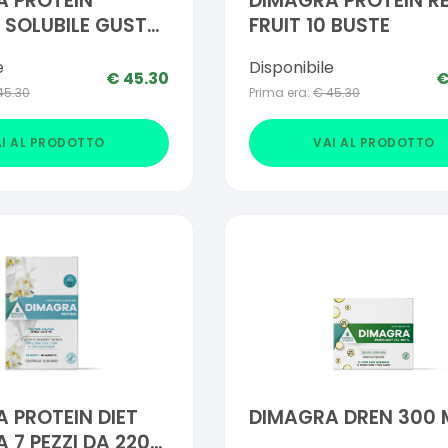
A PROTEIN
DIMAGRA PROTEIN R
 SOLUBILE GUSTO
FRUIT 10 BUSTE
A 10 BUSTINE
e
Disponibile
€
45.30
45.30
Prima era:
€
45.30
I AL PRODOTTO
VAI AL PRODOTTO
 PROTEIN DIET
DIMAGRA DREN 300 
 7 PEZZI DA 220