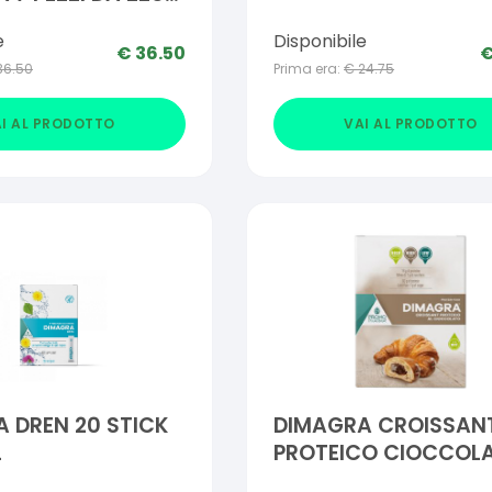
e
Disponibile
€
36.50
36.50
Prima era:
€
24.75
I AL PRODOTTO
VAI AL PRODOTTO
 DREN 20 STICK
DIMAGRA CROISSAN
L
PROTEICO CIOCCOL
195 G