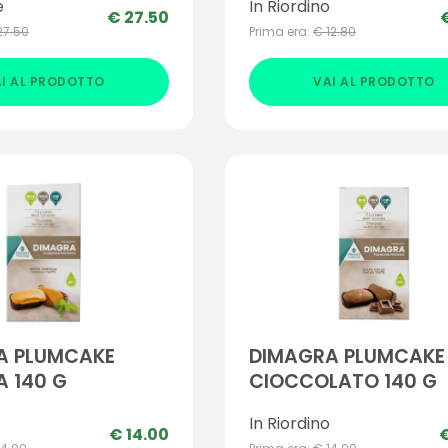
e
In Riordino
€
27.50
27.50
Prima era:
€
12.80
I AL PRODOTTO
VAI AL PRODOTTO
A PLUMCAKE
DIMAGRA PLUMCAKE
A 140 G
CIOCCOLATO 140 G
In Riordino
€
14.00