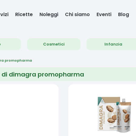
vizi
Ricette
Noleggi
Chi siamo
Eventi
Blog
e
Cosmetici
Infanzia
ra promopharma
 di
dimagra promopharma