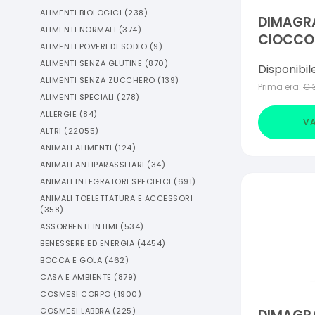
ALIMENTI BIOLOGICI
(
238
)
DIMAGRA
ALIMENTI NORMALI
(
374
)
CIOCCOL
ALIMENTI POVERI DI SODIO
(
9
)
220 G
ALIMENTI SENZA GLUTINE
(
870
)
Disponibil
ALIMENTI SENZA ZUCCHERO
(
139
)
Prima era:
€
ALIMENTI SPECIALI
(
278
)
ALLERGIE
(
84
)
VA
ALTRI
(
22055
)
ANIMALI ALIMENTI
(
124
)
ANIMALI ANTIPARASSITARI
(
34
)
ANIMALI INTEGRATORI SPECIFICI
(
691
)
ANIMALI TOELETTATURA E ACCESSORI
(
358
)
ASSORBENTI INTIMI
(
534
)
BENESSERE ED ENERGIA
(
4454
)
BOCCA E GOLA
(
462
)
CASA E AMBIENTE
(
879
)
COSMESI CORPO
(
1900
)
COSMESI LABBRA
(
225
)