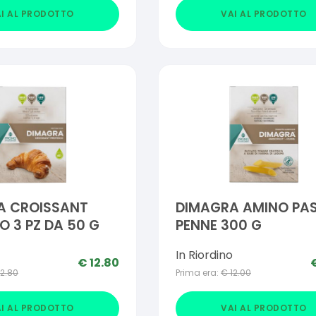
I AL PRODOTTO
VAI AL PRODOTTO
A CROISSANT
DIMAGRA AMINO PA
O 3 PZ DA 50 G
PENNE 300 G
In Riordino
€
12.80
12.80
Prima era:
€
12.00
I AL PRODOTTO
VAI AL PRODOTTO