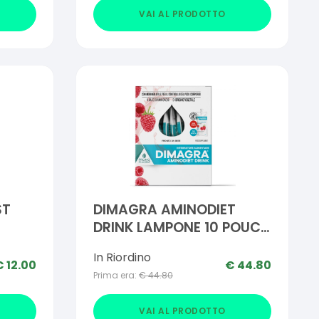
VAI AL PRODOTTO
ST
DIMAGRA AMINODIET
DRINK LAMPONE 10 POUCH
DA 80 G
In Riordino
€
12.00
€
44.80
Prima era:
€
44.80
VAI AL PRODOTTO