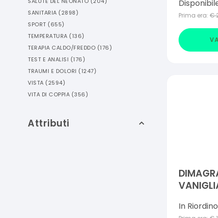
SALUTE DEL NEONATO
(
204
)
Disponibil
SANITARIA
(
2898
)
Prima era:
€
SPORT
(
655
)
TEMPERATURA
(
136
)
VA
TERAPIA CALDO/FREDDO
(
176
)
TEST E ANALISI
(
176
)
TRAUMI E DOLORI
(
1247
)
VISTA
(
2594
)
VITA DI COPPIA
(
356
)
Attributi
DIMAGR
VANIGLI
In Riordino