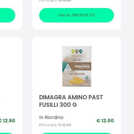
Prima era:
€
12.60
VAI AL PRODOTTO
A
DIMAGRA AMINO PAST
FUSILLI 300 G
In Riordino
€
12.50
€
12.00
Prima era:
€
12.00