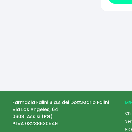
Farmacia Falini S.a.s del Dott.Mario Falini
ME
Via Los Angeles, 64
Chi
06081
Assisi
(
PG
)
Ser
P.IVA
03238630549
Ric