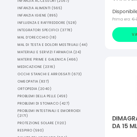
INFANZIA ACCESSORI
(
2057
)
G
INFANZIA ALIMENTI
(
565
)
Disponibil
INFANZIA IGIENE
(
895
)
Prima era:
€
INFLUENZA E RAFFREDDORE
(
528
)
INTEGRATORI SPECIFICI
(
3778
)
VA
MAL D'ORECCHIO
(
18
)
MAL DI TESTA E DOLORI MESTRUALI
(
44
)
MATERIALI E SERVIZI FARMACIA
(
24
)
MATERIE PRIME E GALENICA
(
466
)
MEDICAZIONE
(
2316
)
OCCHI STANCHI E ARROSSATI
(
673
)
OMEOPATIA
(
837
)
ORTOPEDIA
(
2040
)
PROBLEMI DELLA PELLE
(
459
)
PROBLEMI DI STOMACO
(
427
)
PROBLEMI INTESTINALI E EMORROIDI
(
2171
)
DIMAGRA
PROTEZIONE SOLARE
(
1120
)
DA 15 M
RESPIRO
(
590
)