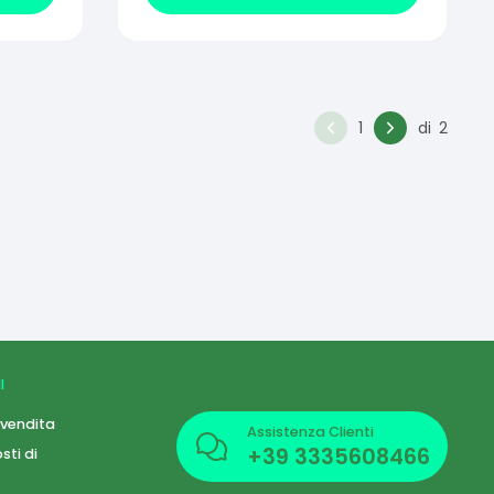
1
di
2
I
 vendita
Assistenza Clienti
+39
3335608466
sti di