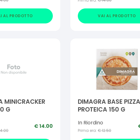
14.00
Prima era:
€
14.00
I AL PRODOTTO
VAI AL PRODOTTO
A MINICRACKER
DIMAGRA BASE PIZZ
00 G
PROTEICA 150 G
In Riordino
€
14.00
14.00
Prima era:
€
12.50