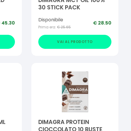
ED
DIMAGRA MCT OIL 100%
30 STICK PACK
Disponibile
€
45.30
€
28.50
Prima era:
€
25.65
VAI AL PRODOTTO
ML
DIMAGRA PROTEIN
CIOCCOLATO 10 BUSTE