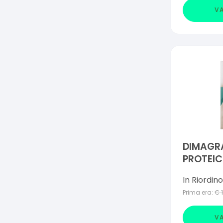
VA
DIMAGR
PROTEIC
In Riordino
Prima era:
€
VA