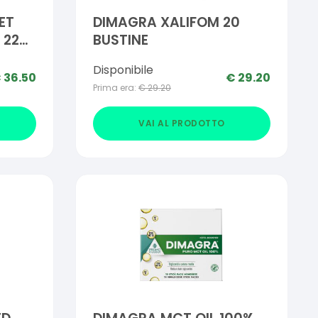
ET
DIMAGRA XALIFOM 20
 220
BUSTINE
Disponibile
€
36.50
€
29.20
Prima era:
€
29.20
VAI AL PRODOTTO