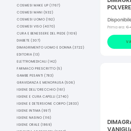
DIMAGR
COSMESI MAKE UP
(
1767
)
POLVERE
COSMESI MANI
(
932
)
VANIGLI
Disponibil
COSMESI UOMO
(
192
)
COSMESI VISO
(
4070
)
Prima era:
€
CURA E BENESSERE DEL PIEDE
(
1109
)
DIABETE
(
307
)
VA
DIMAGRIMENTO UOMO E DONNA
(
3722
)
EDITORIA
(
13
)
ELETTROMEDICALI
(
142
)
FARMACO PRESCRITTO
(
5
)
GAMBE PESANTI
(
783
)
GRAVIDANZA E MENOPAUSA
(
506
)
IGIENE DELL'ORECCHIO
(
161
)
IGIENE E CURA CAPELLI
(
2740
)
IGIENE E DETERSIONE CORPO
(
2833
)
IGIENE INTIMA
(
997
)
IGIENE NASINO
(
116
)
DIMAGRA
IGIENE ORALE
(
1869
)
VANIGLIA